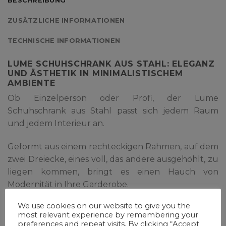
BESCHREIBUNG
ZUSÄTZLICHE INFORMATIONEN
TECHNISCHE INFORMATIONEN
LUME SCHUHSCHRANK AUS STAHL: ELEGANZ
UND ÄSTHETIK IN MINIMALISTISCHEM
AMBIENTE
Ob Einzelperson oder Profi, der Lume
Schuhschrank aus Stahl passt sich jedem Raum
und jedem Interieur an.
Geformt aus einem rechteckigen Rahmen, auf dem
zwei Dreiecke, eines voll, das andere ausgehöhlt, zu
liegen kommen, bringt es einen Hauch von
Modernität in Ihre Garderobe.
We use cookies on our website to give you the
Dieses Designer-Möbelstück kann allein oder in
most relevant experience by remembering your
Kombination mit der Lume-Garderobe verwendet
preferences and repeat visits. By clicking “Accept