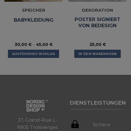
SPEICHER
DEKORATION
POSTER SIGNIERT
BABYKLEIDUNG
VON BEDESIGN
30,00
€
–
45,00
€
25,00
€
AUSFÜHRUNG WÄHLEN
IN DEN WARENKORB
Dieses
Produkt
weist
mehrere
Varianten
auf.
Die
DIENSTLEISTUNGEN
Optionen
können
auf
37, Grand-Rue L-
der
Sichere
9905 Troisvierges
Produktseite