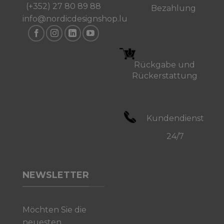
(+352) 27 80 89 88
gewählt
Bezahlung
werden
info@nordicdesignshop.lu
Rückgabe und
Rückerstattung
Kundendienst
24/7
NEWSLETTER
Möchten Sie die
neuesten